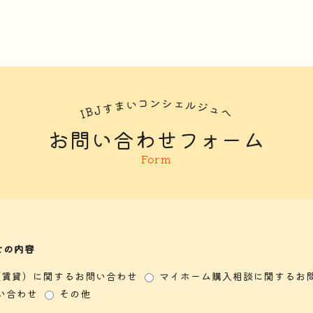
コ
シ
ン
ェ
い
ル
ま
ジ
す
ュ
J
B
へ
I
お問い合わせフォーム
Form
せの内容
（賃貸）に関するお問い合わせ
マイホーム購入相談に関するお
い合わせ
その他